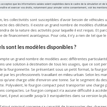
n, les collectivités sont susceptibles d’avoir besoin de véhicules 
ollecte des déchets. Il existe un grand nombre de modèles d’utilit
ndra de la nature des activités pour laquelle il est requis. Et parc
e de financement avantageux. Pour cela, il n’y a rien de tel que le 
uels sont les modèles disponibles ?
 compte un grand nombre de modèles avec différentes particulari
ins une solution à destination de tous les usages, que ce soit pe
elle la fourgonnette. Se présentant sous un petit format, la fourgon
ché par les professionnels travaillant en milieu urbain. Selon les 
si qu’une charge utile d’environ une tonne. Sur le segment du de
. Polyvalent, le fourgon compact peut transporter une charge pl
ons compactes. Le fourgon compact n’a aucune difficulté à accéde
nt, il peut accueillir jusqu’à 3 europalettes dans sa version la pl
t l’atout principal concerne sa capacité de transporter des char