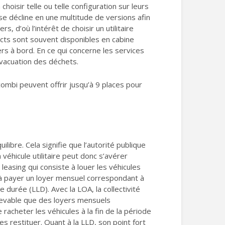
hoisir telle ou telle configuration sur leurs
il se décline en une multitude de versions afin
, d’où l’intérêt de choisir un utilitaire
acts sont souvent disponibles en cabine
ers à bord. En ce qui concerne les services
’évacuation des déchets.
n combi peuvent offrir jusqu’à 9 places pour
ibre. Cela signifie que l’autorité publique
véhicule utilitaire peut donc s’avérer
e leasing qui consiste à louer les véhicules
 qu’à payer un loyer mensuel correspondant à
e durée (LLD). Avec la LOA, la collectivité
 redevable que des loyers mensuels
cheter les véhicules à la fin de la période
 les restituer. Quant à la LLD, son point fort