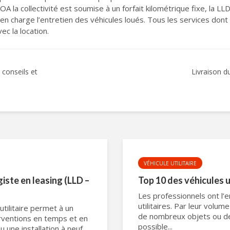
 LOA la collectivité est soumise à un forfait kilométrique fixe, la 
en charge l’entretien des véhicules loués. Tous les services dont 
vec la location.
 conseils et
Livraison du
VÉHICULE UTILITAIRE
giste en leasing (LLD –
Top 10 des véhicules u
Les professionnels ont l’
utilitaires. Par leur volu
utilitaire permet à un
de nombreux objets ou des
erventions en temps et en
possible...
 une installation à neuf,