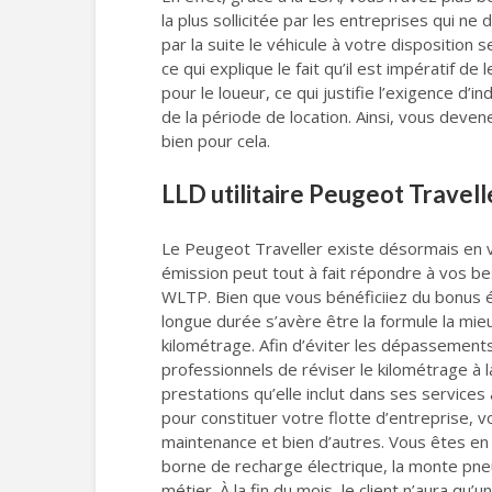
la plus sollicitée par les entreprises qui n
par la suite le véhicule à votre disposition 
ce qui explique le fait qu’il est impératif d
pour le loueur, ce qui justifie l’exigence d
de la période de location. Ainsi, vous devene
bien pour cela.
LLD utilitaire Peugeot Travell
Le Peugeot Traveller existe désormais en v
émission peut tout à fait répondre à vos b
WLTP. Bien que vous bénéficiiez du bonus éco
longue durée s’avère être la formule la mi
kilométrage. Afin d’éviter les dépassements 
professionnels de réviser le kilométrage à la
prestations qu’elle inclut dans ses services
pour constituer votre flotte d’entreprise, vo
maintenance et bien d’autres. Vous êtes en 
borne de recharge électrique, la monte pne
métier. À la fin du mois, le client n’aura qu