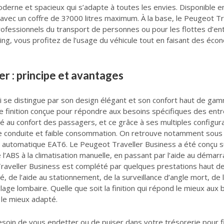
rne et spacieux qui s’adapte à toutes les envies. Disponible en 
avec un coffre de 3?000 litres maximum. À la base, le Peugeot Trav
ofessionnels du transport de personnes ou pour les flottes d’entr
sing, vous profitez de l’usage du véhicule tout en faisant des éc
er : principe et avantages
 se distingue par son design élégant et son confort haut de gam
e finition conçue pour répondre aux besoins spécifiques des ent
é au confort des passagers, et ce grâce à ses multiples configurat
 de conduite et faible consommation. On retrouve notamment sous
 automatique EAT6. Le Peugeot Traveller Business a été conçu su
e l’ABS à la climatisation manuelle, en passant par l’aide au démar
veller Business est complété par quelques prestations haut de 
lé, de l’aide au stationnement, de la surveillance d’angle mort, de
age lombaire. Quelle que soit la finition qui répond le mieux aux b
 le mieux adapté.
soin de vous endetter ou de puiser dans votre trésorerie pour finan