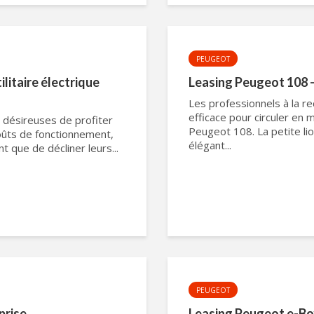
PEUGEOT
litaire électrique
Leasing Peugeot 108 
Les professionnels à la re
efficace pour circuler en m
s désireuses de profiter
Peugeot 108. La petite li
coûts de fonctionnement,
élégant...
 que de décliner leurs...
PEUGEOT
prise
Leasing Peugeot e-Box