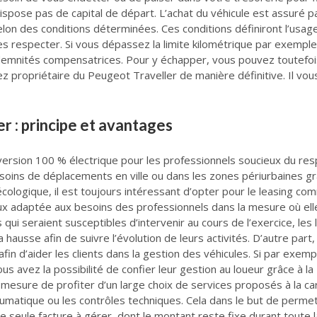
e dispose pas de capital de départ. L’achat du véhicule est assur
selon des conditions déterminées. Ces conditions définiront l’usage d
e les respecter. Si vous dépassez la limite kilométrique par exemple
’indemnités compensatrices. Pour y échapper, vous pouvez toutefois
z propriétaire du Peugeot Traveller de manière définitive. Il vous 
er : principe et avantages
ersion 100 % électrique pour les professionnels soucieux du res
esoins de déplacements en ville ou dans les zones périurbaines 
logique, il est toujours intéressant d’opter pour le leasing comm
eux adaptée aux besoins des professionnels dans la mesure où el
qui seraient susceptibles d’intervenir au cours de l’exercice, les
 hausse afin de suivre l’évolution de leurs activités. D’autre part,
 afin d’aider les clients dans la gestion des véhicules. Si par exe
us avez la possibilité de confier leur gestion au loueur grâce à la
mesure de profiter d’un large choix de services proposés à la car
umatique ou les contrôles techniques. Cela dans le but de permet
’une seule facture à gérer, dont le montant reste fixe durant toute 