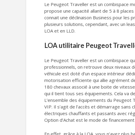
Le Peugeot Traveller est un combispace mode
propose une capacité allant de 5 à 8 places 
connait une déclinaison Business pour les pr
plusieurs solutions, cependant, avec un lea
LOA et en LLD.
LOA utilitaire Peugeot Travell
Le Peugeot Traveller est un combispace qui
professionnels, on retrouve deux niveaux d
véhicule est doté d’un espace intérieur dédi
motorisation efficiente qui allie agrément
180 chevaux associé à une boite de vitesse
qui il tient tous ses équipements. Cela va d
L’ensemble des équipements du Peugeot Tra
VIP. Il s’agit de l’accès et démarrage sans c
électriques chauffants et passants avec régl
Option d’Achat est le mode de financement
En effet, grâce à la LOA, vous n’avez plus be