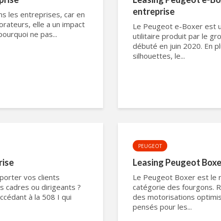
entreprise
ns les entreprises, car en
orateurs, elle a un impact
Le Peugeot e-Boxer est u
pourquoi ne pas...
utilitaire produit par le 
débuté en juin 2020. En 
silhouettes, le...
PEUGEOT
rise
Leasing Peugeot Boxer
porter vos clients
Le Peugeot Boxer est le r
s cadres ou dirigeants ?
catégorie des fourgons. R
ccédant à la 508 I qui
des motorisations optim
pensés pour les...