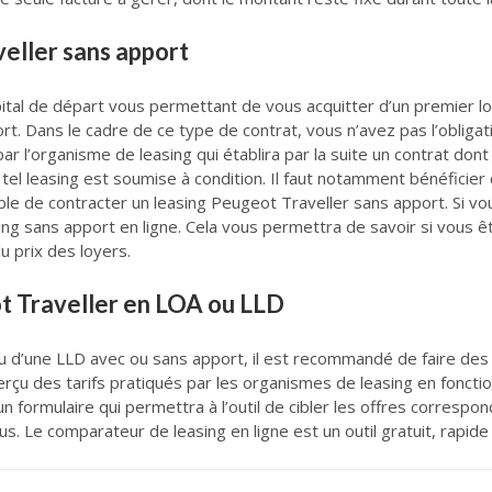
veller sans apport
tal de départ vous permettant de vous acquitter d’un premier loy
rt. Dans le cadre de ce type de contrat, vous n’avez pas l’obliga
par l’organisme de leasing qui établira par la suite un contrat don
tel leasing est soumise à condition. Il faut notamment bénéficier d
ible de contracter un leasing Peugeot Traveller sans apport. Si vou
sing sans apport en ligne. Cela vous permettra de savoir si vous ê
u prix des loyers.
ot Traveller en LOA ou LLD
 d’une LLD avec ou sans apport, il est recommandé de faire des
çu des tarifs pratiqués par les organismes de leasing en foncti
un formulaire qui permettra à l’outil de cibler les offres correspon
us. Le comparateur de leasing en ligne est un outil gratuit, rapi