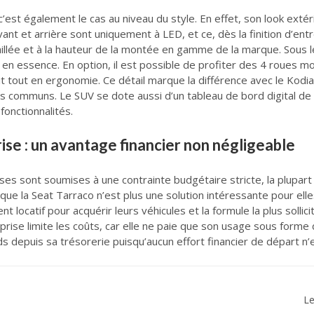
c’est également le cas au niveau du style. En effet, son look exté
t et arrière sont uniquement à LED, et ce, dès la finition d’ent
vaillée et à la hauteur de la montée en gamme de la marque. Sous 
 en essence. En option, il est possible de profiter des 4 roues mo
tout en ergonomie. Ce détail marque la différence avec le Kodiaq
 communs. Le SUV se dote aussi d’un tableau de bord digital de 1
onctionnalités.
se : un avantage financier non négligeable
ses sont soumises à une contrainte budgétaire stricte, la plupart
 que la Seat Tarraco n’est plus une solution intéressante pour elle
 locatif pour acquérir leurs véhicules et la formule la plus sollic
eprise limite les coûts, car elle ne paie que son usage sous forme 
s depuis sa trésorerie puisqu’aucun effort financier de départ n’
Le