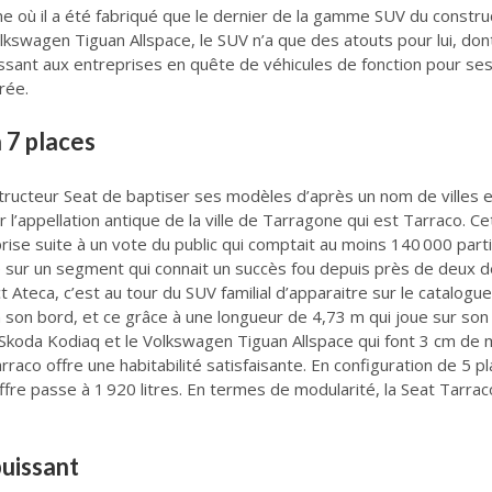
ne où il a été fabriqué que le dernier de la gamme SUV du constru
swagen Tiguan Allspace, le SUV n’a que des atouts pour lui, dont
sant aux entreprises en quête de véhicules de fonction pour ses 
rée.
 7 places
tructeur Seat de baptiser ses modèles d’après un nom de villes e
l’appellation antique de la ville de Tarragone qui est Tarraco. C
prise suite à un vote du public qui comptait au moins 140 000 part
sur un segment qui connait un succès fou depuis près de deux déc
Ateca, c’est au tour du SUV familial d’apparaitre sur le catalogue 
à son bord, et ce grâce à une longueur de 4,73 m qui joue sur son 
 Skoda Kodiaq et le Volkswagen Tiguan Allspace qui font 3 cm de 
rraco offre une habitabilité satisfaisante. En configuration de 5 p
offre passe à 1 920 litres. En termes de modularité, la Seat Tarr
puissant