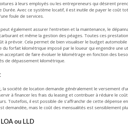
itures à leurs employés ou les entrepreneurs qui désirent prendr
 Durée. Avec ce système locatif, il est inutile de payer le coût to
’une foule de services.
ur peut également assurer l’entretien et la maintenance, le dépanna
carburant et même la gestion des péages. Toutes ces prestation
oût à prévoir. Cela permet de bien visualiser le budget automobil
 du forfait kilométrique imposé par le loueur qui engendre une util
en acceptant de faire évoluer le kilométrage en fonction des beso
ités de dépassement kilométrique.
t
ng, la société de location demande généralement le versement d’un 
ervir à financer les frais du leasing et contribuer à réduire le coût
s. Toutefois, il est possible de s’affranchir de cette dépense en 
’est demandée, mais le coût des mensualités est sensiblement plu
n LOA ou LLD