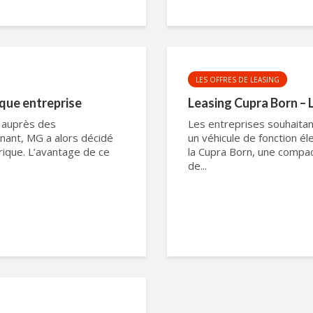
LES OFFRES DE LEASING
ique entreprise
Leasing Cupra Born – 
 auprès des
Les entreprises souhaitan
gnant, MG a alors décidé
un véhicule de fonction é
rique. L’avantage de ce
la Cupra Born, une compac
de...