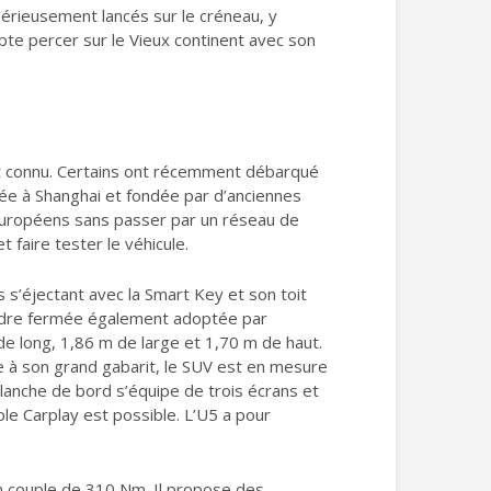
sérieusement lancés sur le créneau, y
pte percer sur le Vieux continent avec son
nt connu. Certains ont récemment débarqué
ituée à Shanghai et fondée par d’anciennes
 européens sans passer par un réseau de
t faire tester le véhicule.
 s’éjectant avec la Smart Key et son toit
calandre fermée également adoptée par
de long, 1,86 m de large et 1,70 m de haut.
ce à son grand gabarit, le SUV est en mesure
planche de bord s’équipe de trois écrans et
ple Carplay est possible. L’U5 a pour
un couple de 310 Nm. Il propose des