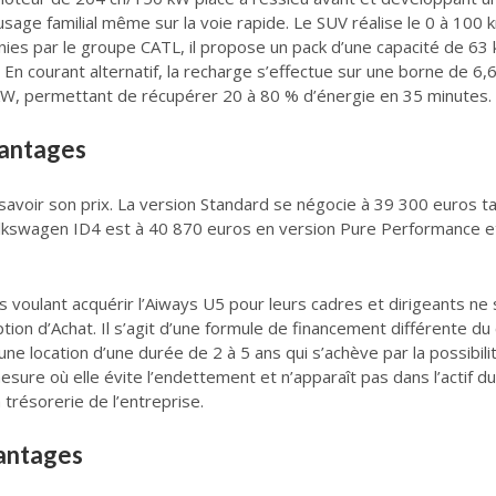
age familial même sur la voie rapide. Le SUV réalise le 0 à 100
nies par le groupe CATL, il propose un pack d’une capacité de 63
 courant alternatif, la recharge s’effectue sur une borne de 6,6 
 kW, permettant de récupérer 20 à 80 % d’énergie en 35 minutes.
vantages
savoir son prix. La version Standard se négocie à 39 300 euros t
Volkswagen ID4 est à 40 870 euros en version Pure Performance e
ses voulant acquérir l’Aiways U5 pour leurs cadres et dirigeants n
ion d’Achat. Il s’agit d’une formule de financement différente du c
ne location d’une durée de 2 à 5 ans qui s’achève par la possibilit
esure où elle évite l’endettement et n’apparaît pas dans l’actif d
trésorerie de l’entreprise.
vantages