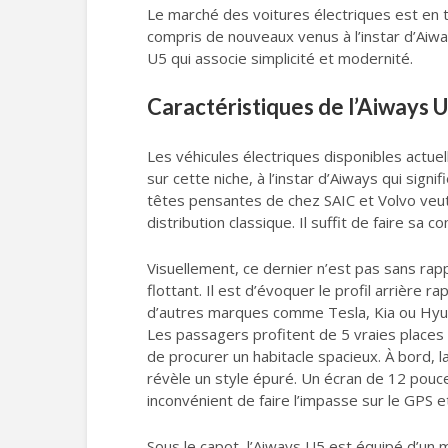
Le marché des voitures électriques est en t
compris de nouveaux venus à l’instar d’Aiwa
U5 qui associe simplicité et modernité.
Caractéristiques de l’Aiways 
Les véhicules électriques disponibles actu
sur cette niche, à l’instar d’Aiways qui sign
têtes pensantes de chez SAIC et Volvo veut
distribution classique. Il suffit de faire sa
Visuellement, ce dernier n’est pas sans rap
flottant. Il est d’évoquer le profil arrière
d’autres marques comme Tesla, Kia ou Hyunda
Les passagers profitent de 5 vraies places 
de procurer un habitacle spacieux. À bord, 
révèle un style épuré. Un écran de 12 pouces
inconvénient de faire l’impasse sur le GPS
Sous le capot, l’Aiways U5 est équipé d’un