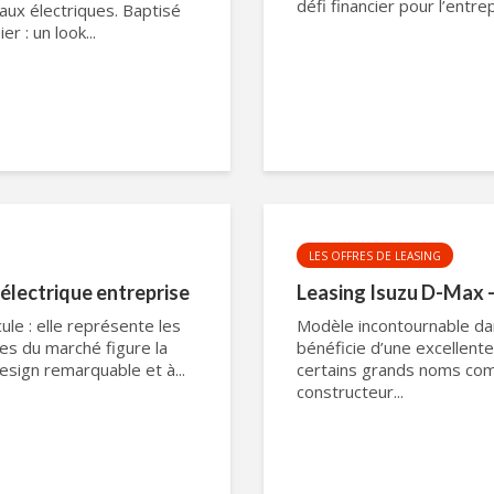
défi financier pour l’entrep
aux électriques. Baptisé
r : un look...
LES OFFRES DE LEASING
 électrique entreprise
Leasing Isuzu D-Max –
ule : elle représente les
Modèle incontournable dan
res du marché figure la
bénéficie d’une excellent
sign remarquable et à...
certains grands noms com
constructeur...