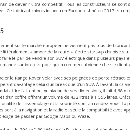
rain de devenir ultra-compétitif. Tous les constructeurs se sont 
ys. Ce fabricant chinois inconnu en Europe est né en 2017 et com
U5
ellement sur le marché européen ne viennent pas tous de fabrica
ifie littéralement « amour de la route ». Cette start-up chinoise s
 faire le pari de vendre son SUV électrique dans plusieurs pays
 commande sur internet pour qu’un commercial vienne chez le client e
peler le Range Rover Velar avec ses poignées de porte rétractiles
 rappelant davantage celui d’un break que d’un SUV. À l’avant, la 
i attire l’attention. Au niveau de ses dimensions, il fait 4,68 m 
et d’un coffre offrant un volume de 432 litres à 1 555 litres. Grâ
la qualité de l’assemblage et la sobriété sont au rendez-vous. La 
 sert à la navigation et la radio et seule la compatibilité avec Ap
 et exige de passer par Google Maps ou Waze.
 moteur de 204 ch/150 kW placé à l’essieu avant et développant 