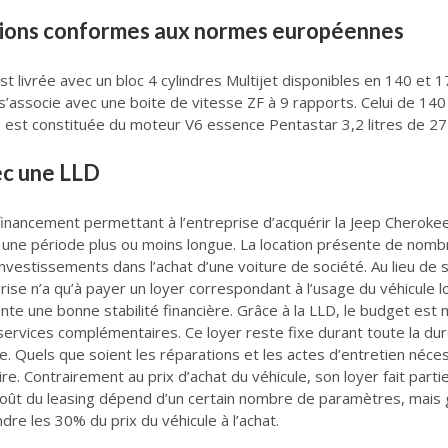
tions conformes aux normes européennes
t livrée avec un bloc 4 cylindres Multijet disponibles en 140 et
 s’associe avec une boite de vitesse ZF à 9 rapports. Celui de 14
est constituée du moteur V6 essence Pentastar 3,2 litres de 27
ec une LLD
nancement permettant à l’entreprise d’acquérir la Jeep Cherokee s
r une période plus ou moins longue. La location présente de nomb
 investissements dans l’achat d’une voiture de société. Au lieu de 
eprise n’a qu’à payer un loyer correspondant à l’usage du véhicule 
te une bonne stabilité financière. Grâce à la LLD, le budget est
 services complémentaires. Ce loyer reste fixe durant toute la dur
 Quels que soient les réparations et les actes d’entretien nécessa
re. Contrairement au prix d’achat du véhicule, son loyer fait parti
 Le coût du leasing dépend d’un certain nombre de paramètres, ma
re les 30% du prix du véhicule à l’achat.