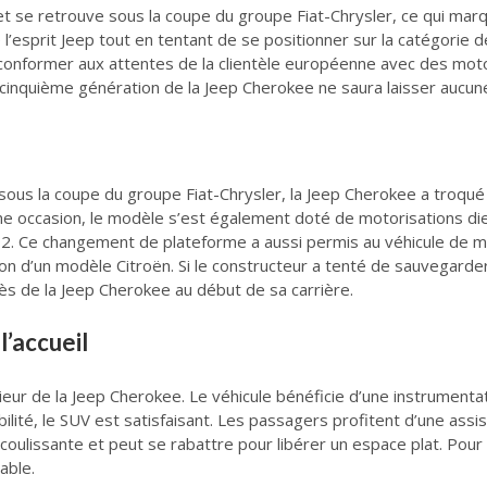
 se retrouve sous la coupe du groupe Fiat-Chrysler, ce qui marqu
’esprit Jeep tout en tentant de se positionner sur la catégorie d
 conformer aux attentes de la clientèle européenne avec des moto
cinquième génération de la Jeep Cherokee ne saura laisser aucune
sous la coupe du groupe Fiat-Chrysler, la Jeep Cherokee a troqué
me occasion, le modèle s’est également doté de motorisations di
CO2. Ce changement de plateforme a aussi permis au véhicule de 
çon d’un modèle Citroën. Si le constructeur a tenté de sauvegarder
cès de la Jeep Cherokee au début de sa carrière.
l’accueil
érieur de la Jeep Cherokee. Le véhicule bénéficie d’une instrument
abilité, le SUV est satisfaisant. Les passagers profitent d’une ass
 coulissante et peut se rabattre pour libérer un espace plat. Pour
able.